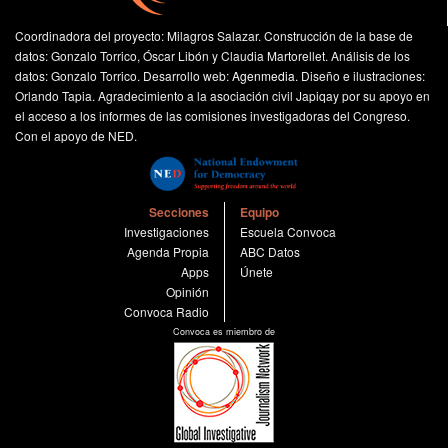
Montesinos Torres, en dinero en efectivo; percibió
ilícitamente recursos provenientes de las desviaciones de
Coordinadora del proyecto: Milagros Salazar. Construcción de la base de
dinero que se entregaban mensualmente a su mencionado
datos: Gonzalo Torrico, Óscar Libón y Claudia Martorellet. Análisis de los
asesor; dispuso que sus familiares recibieran, en forma
datos: Gonzalo Torrico. Desarrollo web:
Agenmedia
. Diseño e ilustraciones:
igualmente ilícita, recursos transferidos a su referido
Orlando Tapia. Agradecimiento a la asociación civil Japiqay por su apoyo en
asesor; conoció, dispuso y/o consintió que se diera otros
el acceso a los informes de las comisiones investigadoras del Congreso.
fines, igualmente ilícitos, a los recursos que recibía su
Con el apoyo de NED.
citado asesor; hizo efectivo el Cheque de Gerencia No.
00022971, por US $ 225,118.82 dólares americanos,
girado a su orden por el Banco de la Nación, a raíz de una
Secciones
Equipo
transferencia ordenada por la Embajada del Peru en
Investigaciones
Escuela Convoca
Japón, a través del Banco Do Brasil S.A.,Tokyo; y, uso
Agenda Propia
ABC Datos
indebido de donaciones nacionales e internacionales –
Apps
Únete
Asociaciones Apenkai, Aken y otras”.
Opinión
Convoca Radio
Convoca es miembro de