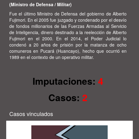
(Ministro de Defensa / Militar)
Fue el último Ministro de Defensa del gobierno de Alberto
Fujimori. En el 2005 fue juzgado y condenado por el desvío
de fondos millonarios de las Fuerzas Armadas al Servicio
de Inteligencia, dinero destinado a la reelección de Alberto
Fujimori en el 2000. En el 2014, el Poder Judicial lo
condenó a 20 años de prisión por la matanza de ocho
comuneros en Pucará (Huancayo), hecho que ocurrió en
1989 en el contexto de un operativo militar.
Imputaciones:
4
Casos:
2
Caso: Adquisiciones bajo secreto militar
Casos vinculados
Imputación:
Colusión Desleal
Motivo:
Adquisición de bienes a través del Proceso de
Adquisición del Ejército con Carácter de Secreto Militar.