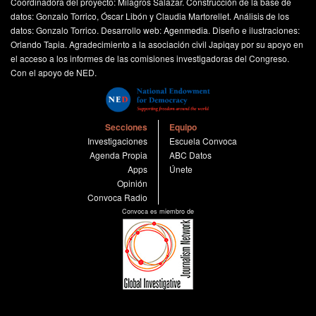
Coordinadora del proyecto: Milagros Salazar. Construcción de la base de
de las zonas de intervención, sustituyéndose en funciones
datos: Gonzalo Torrico, Óscar Libón y Claudia Martorellet. Análisis de los
que correspondían a la Gerente de Gestión Administrativa
datos: Gonzalo Torrico. Desarrollo web:
Agenmedia
. Diseño e ilustraciones:
del PROMUDEH, como al Secretario Técnico de la SETAI;
Orlando Tapia. Agradecimiento a la asociación civil Japiqay por su apoyo en
por permitir que se utilizara indebidamente un caudal
el acceso a los informes de las comisiones investigadoras del Congreso.
público que mantenía una relación funcional por razón de
Con el apoyo de NED.
su cargo, para provecho de tercero”.
Caso: Caso Gastos de Palacio
Imputación:
Peculado Doloso
Secciones
Equipo
Investigaciones
Escuela Convoca
Motivo:
“Por haber utilizado recursos del Estado para
Agenda Propia
ABC Datos
solventar sus gastos de naturaleza personal, en la
Apps
Únete
adquisición de vestuario, calzado, arreglos florales, licores,
Opinión
medicina y comida para animales entre otros; como de
Convoca Radio
prestación de servicios de salón de belleza, transmisión
Convoca es miembro de
satelital y transporte aéreo (pasajes), ascendentes a S/.
783,567.45”.