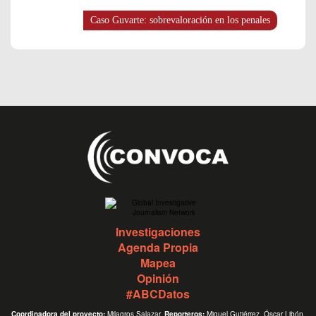
Caso Guvarte: sobrevaloración en los penales
Investigaciones
Agenda Propia
Mapea
Opinión
#ABCDatos
Coordinadora del proyecto:
Milagros Salazar.
Reporteros:
Miguel Gutiérrez, Óscar Libón.