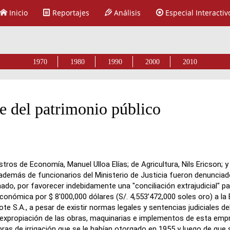
Inicio
Reportajes
Análisis
Especial Interactiv
1970
1980
1990
2000
2010
e del patrimonio público
stros de Economía, Manuel Ulloa Elías; de Agricultura, Nils Ericson; y 
, además de funcionarios del Ministerio de Justicia fueron denuncia
ado, por favorecer indebidamente una "conciliación extrajudicial" p
nómica por $ 8'000,000 dólares (S/. 4,553’472,000 soles oro) a la
te S.A., a pesar de existir normas legales y sentencias judiciales de
 expropiación de las obras, maquinarias e implementos de esta emp
bras de irrigación que se le habían otorgado en 1955 y luego de que 