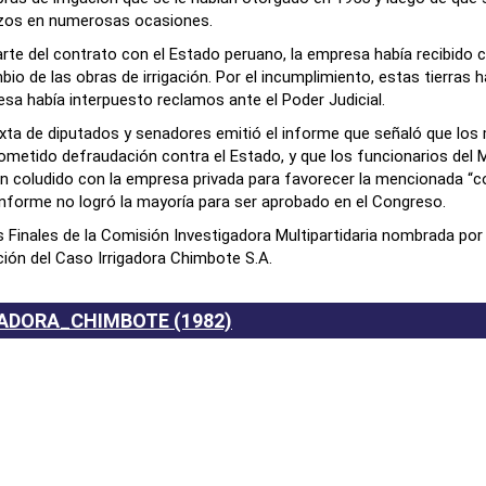
azos en numerosas ocasiones.
rte del contrato con el Estado peruano, la empresa había recibido c
io de las obras de irrigación. Por el incumplimiento, estas tierras h
sa había interpuesto reclamos ante el Poder Judicial.
ta de diputados y senadores emitió el informe que señaló que los m
ometido defraudación contra el Estado, y que los funcionarios del M
an coludido con la empresa privada para favorecer la mencionada “con
nforme no logró la mayoría para ser aprobado en el Congreso.
 Finales de la Comisión Investigadora Multipartidaria nombrada por
ación del Caso Irrigadora Chimbote S.A.
ADORA_CHIMBOTE (1982)