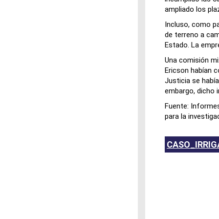
ampliado los pl
Incluso, como pa
de terreno a camb
Estado. La empre
Una comisión mix
Ericson habían c
Justicia se habí
embargo, dicho i
Fuente: Informes
para la investig
CASO_IRRIG