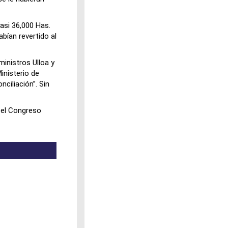
asi 36,000 Has.
abían revertido al
inistros Ulloa y
inisterio de
ciliación”. Sin
 el Congreso