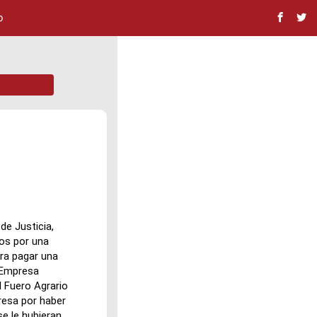
o
de Justicia,
dos por una
ara pagar una
 Empresa
l Fuero Agrario
resa por haber
se le hubieran